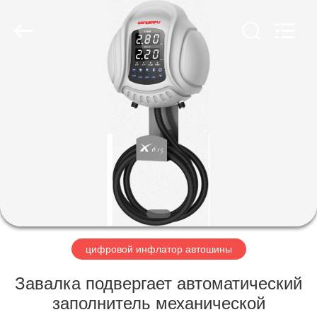
Guangzhou
Wonderfu
Automotive
Equipment
Co.,
Ltd.
All
Rights
ДОМ
Reserved.
ПРОДУКТЫ
О
НАС
ПУТЕШЕСТВИЕ
ФАБРИКИ
цифровой инфлатор автошины
Завалка подвергает автоматический
ПРОВЕРКА
заполнитель механической