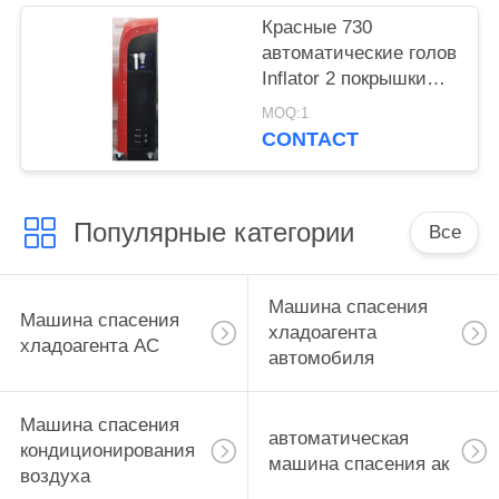
Красные 730
автоматические голов
Inflator 2 покрышки
цифров раздувных
MOQ:1
для N2
CONTACT
Популярные категории
Все
Машина спасения
Машина спасения
хладоагента
хладоагента AC
автомобиля
Машина спасения
автоматическая
кондиционирования
машина спасения ак
воздуха