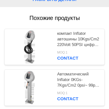
Похожие продукты
компакт Inflator
автошины 10Kgs/Cm2
220Volt 50PSI цифров
облегченный
MOQ:1
CONTACT
Автоматический
Inflator 0KGs-
7Kgs/Cm2 0psi~ 99psi
автошины 10Kgs/Cm2
MOQ:1
50PSI цифров
CONTACT