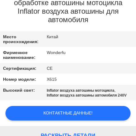
КАЧЕСТВА
обработке автошины мотоцикла
Inflator воздуха автошины для
автомобиля
СВЯЖИТЕСЬ
МЫ
Место
Китай
происхождения:
СПРОСИТЕ
Фирменное
Wonderfu
наименование:
ЦИТАТУ
Сертификация:
CE
КАРТА
Номер модели:
X615
САЙТА
Высокий свет:
,
Inflator воздуха автошины мотоцикла
Inflator воздуха автошины автомобиля 240V
PRIVACY
КОНТАКТНЫЕ ДАННЫЕ!
POLICY
РАСКРЫТЬ ДЕТАЛИ