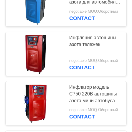
азота для автомобилей
и мини автобуса
negotiable MOQ:Оборотный
CONTACT
Инфляция автошины
азота тележек
negotiable MOQ:Оборотный
CONTACT
Инфлатор модель
С750 220В автошины
азота мини автобуса
личный красная/
negotiable MOQ:Оборотный
голубая
CONTACT