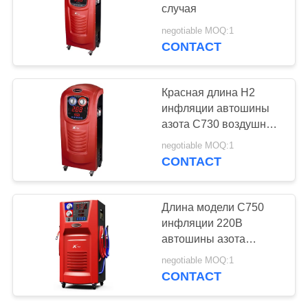
случая
negotiable MOQ:1
CONTACT
Красная длина Н2
инфляции автошины
азота С730 воздушного
фильтра качества 10М
negotiable MOQ:1
65КГС шланга
CONTACT
инфляции
Длина модели С750
инфляции 220В
автошины азота
минибуса автомобиля
negotiable MOQ:1
автошин С750 4
CONTACT
шланга инфляции 10М