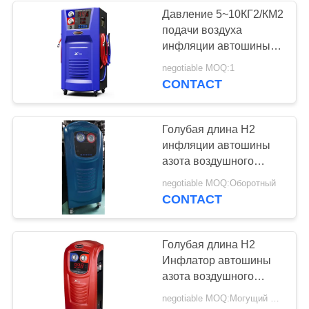
Давление 5~10КГ2/КМ2
подачи воздуха
инфляции автошины
азота С750
negotiable MOQ:1
CONTACT
Голубая длина Н2
инфляции автошины
азота воздушного
фильтра качества 10М
negotiable MOQ:Оборотный
65КГС шланга
CONTACT
инфляции
Голубая длина Н2
Инфлатор автошины
азота воздушного
фильтра качества 10М
negotiable MOQ:Могущий быть предметом переговоров
65КГС шланга