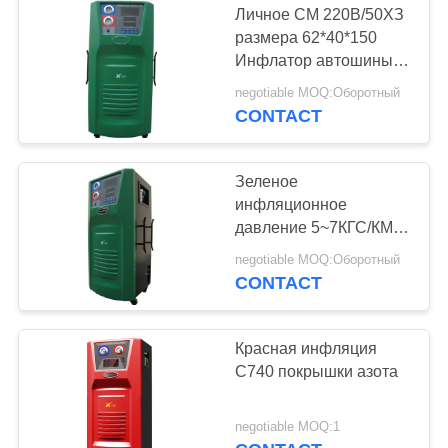
Личное СМ 220В/50ХЗ
размера 62*40*150
Инфлатор автошины
азота
negotiable MOQ:Оборотный
CONTACT
Зеленое
инфляционное
давление 5~7КГС/КМ2
инфляции покрышки
negotiable MOQ:Оборотный
азота С750
CONTACT
Красная инфляция
С740 покрышки азота
negotiable MOQ:1