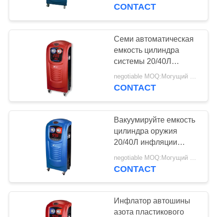
КАЧЕСТВА
азота емкости
CONTACT
цилиндра системы
20/40Л
СВЯЖИТЕСЬ
Семи автоматическая
МЫ
емкость цилиндра
системы 20/40Л
вакуума оружия
СПРОСИТЕ
negotiable MOQ:Могущий быть предметом переговоров
инфляции автошины
CONTACT
ЦИТАТУ
азота
Вакуумируйте емкость
КАРТА
цилиндра оружия
САЙТА
20/40Л инфляции
Инфлатор автошины
negotiable MOQ:Могущий быть предметом переговоров
азота системы
CONTACT
PRIVACY
POLICY
Инфлатор автошины
азота пластикового