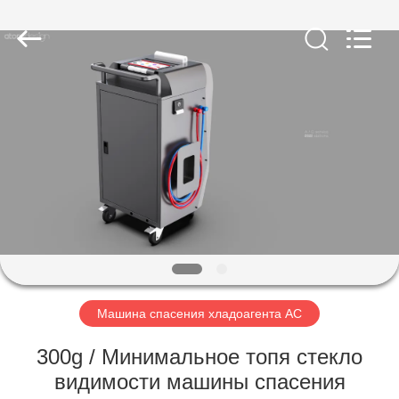
Guangzhou
Wonderfu
Automotive
Equipment
Co.,
Ltd.
All
Rights
ДОМ
Reserved.
ПРОДУКТЫ
О
НАС
ПУТЕШЕСТВИЕ
ФАБРИКИ
Машина спасения хладоагента AC
300g / Минимальное топя стекло
ПРОВЕРКА
видимости машины спасения