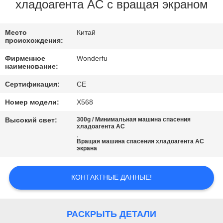
КАЧЕСТВА
хладоагента AC с вращая экраном
СВЯЖИТЕСЬ
Место
Китай
происхождения:
МЫ
Фирменное
Wonderfu
наименование:
СПРОСИТЕ
Сертификация:
CE
ЦИТАТУ
Номер модели:
Х568
Высокий свет:
300g / Минимальная машина спасения
КАРТА
хладоагента AC
,
Вращая машина спасения хладоагента AC
САЙТА
экрана
PRIVACY
КОНТАКТНЫЕ ДАННЫЕ!
POLICY
РАСКРЫТЬ ДЕТАЛИ