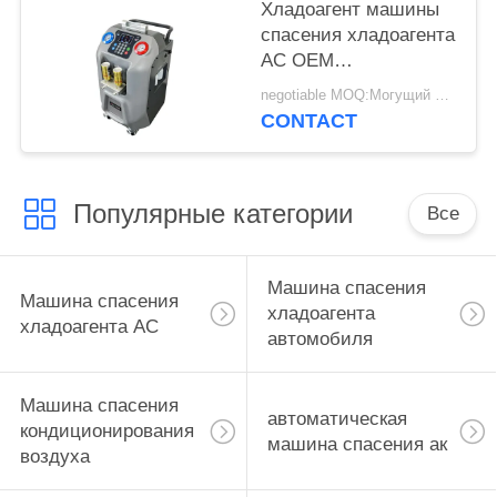
Хладоагент машины
спасения хладоагента
AC OEM
автоматический
negotiable MOQ:Могущий быть предметом переговоров
повторно используя
CONTACT
машину
Популярные категории
Все
Машина спасения
Машина спасения
хладоагента
хладоагента AC
автомобиля
Машина спасения
автоматическая
кондиционирования
машина спасения ак
воздуха