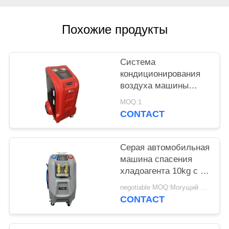
Похожие продукты
Система
кондиционирования
воздуха машины
спасения хладоагента
MOQ:1
AC автомобиля топя
CONTACT
Серая автомобильная
машина спасения
хладоагента 10kg с 5"
дисплей цвета LCD
negotiable MOQ:Могущий быть предметом переговоров
CONTACT