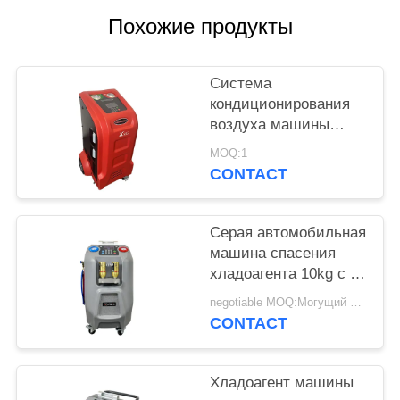
Похожие продукты
Система
кондиционирования
воздуха машины
спасения хладоагента
MOQ:1
AC автомобиля топя
CONTACT
Серая автомобильная
машина спасения
хладоагента 10kg с 5"
дисплей цвета LCD
negotiable MOQ:Могущий быть предметом переговоров
CONTACT
Хладоагент машины