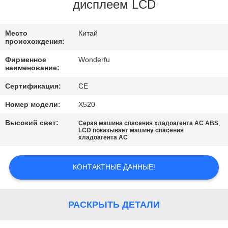
КАЧЕСТВА
дисплеем LCD
СВЯЖИТЕСЬ
Место
Китай
происхождения:
МЫ
Фирменное
Wonderfu
наименование:
СПРОСИТЕ
Сертификация:
CE
ЦИТАТУ
Номер модели:
Х520
Высокий свет:
,
Серая машина спасения хладоагента AC ABS
КАРТА
LCD показывает машину спасения
хладоагента AC
САЙТА
КОНТАКТНЫЕ ДАННЫЕ!
PRIVACY
POLICY
РАСКРЫТЬ ДЕТАЛИ