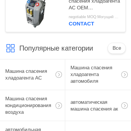
спасения хладоагента
AC OEM
автоматический
negotiable MOQ:Могущий быть предметом переговоров
повторно используя
CONTACT
машину
Популярные категории
Все
Машина спасения
Машина спасения
хладоагента
хладоагента AC
автомобиля
Машина спасения
автоматическая
кондиционирования
машина спасения ак
воздуха
автомобильная