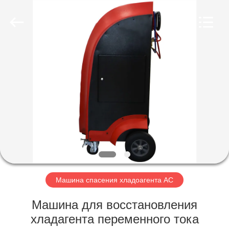
Guangzhou
Wonderfu
Automotive
Equipment
Co.,
Ltd.
All
Rights
ДОМ
Reserved.
ПРОДУКТЫ
О
НАС
ПУТЕШЕСТВИЕ
ФАБРИКИ
Машина спасения хладоагента AC
Машина для восстановления
ПРОВЕРКА
хладагента переменного тока