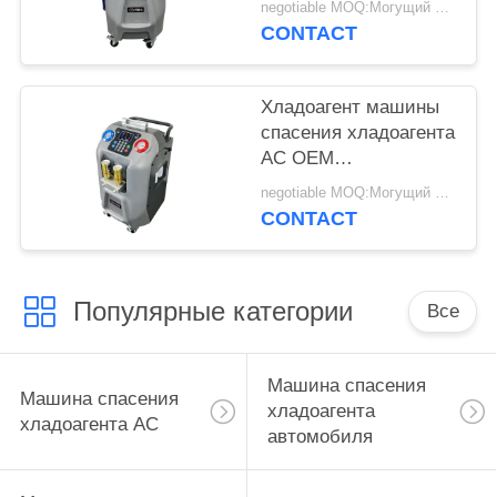
negotiable MOQ:Могущий быть предметом переговоров
CONTACT
Хладоагент машины
спасения хладоагента
AC OEM
автоматический
negotiable MOQ:Могущий быть предметом переговоров
повторно используя
CONTACT
машину
Популярные категории
Все
Машина спасения
Машина спасения
хладоагента
хладоагента AC
автомобиля