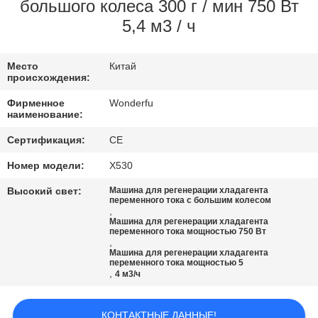
КАЧЕСТВА
большого колеса 300 г / мин 750 Вт
5,4 м3 / ч
СВЯЖИТЕСЬ
Место
Китай
МЫ
происхождения:
Фирменное
Wonderfu
СПРОСИТЕ
наименование:
ЦИТАТУ
Сертификация:
CE
Номер модели:
Х530
КАРТА
Высокий свет:
Машина для регенерации хладагента
переменного тока с большим колесом
САЙТА
,
Машина для регенерации хладагента
переменного тока мощностью 750 Вт
,
PRIVACY
Машина для регенерации хладагента
переменного тока мощностью 5
POLICY
,
4 м3/ч
КОНТАКТНЫЕ ДАННЫЕ!