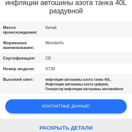
КАЧЕСТВА
инфляции автошины азота танка 40L
раздувной
СВЯЖИТЕСЬ
Место
Китай
МЫ
происхождения:
Фирменное
Wonderfu
СПРОСИТЕ
наименование:
ЦИТАТУ
Сертификация:
CE
Номер модели:
X730
КАРТА
Высокий свет:
,
инфляция автошины азота танка 40L
,
Инфляция автошины азота цифров
САЙТА
Генератор инфляции автошины автомобиля
PRIVACY
КОНТАКТНЫЕ ДАННЫЕ!
POLICY
РАСКРЫТЬ ДЕТАЛИ