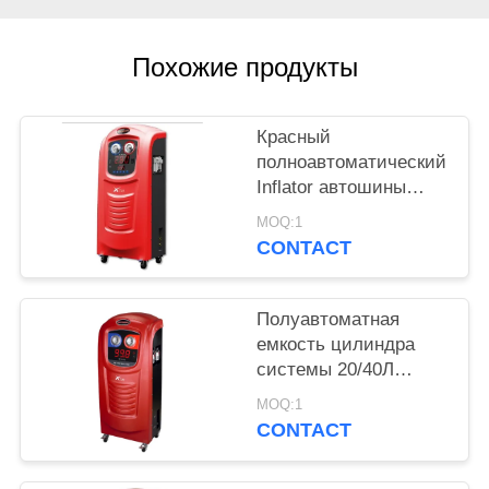
Похожие продукты
Красный
полноавтоматический
Inflator автошины
азота для
MOQ:1
автомобилей и мини
CONTACT
автобуса X730
Полуавтоматная
емкость цилиндра
системы 20/40Л
вакуума оружия
MOQ:1
инфляции Инфлатор
CONTACT
автошины азота