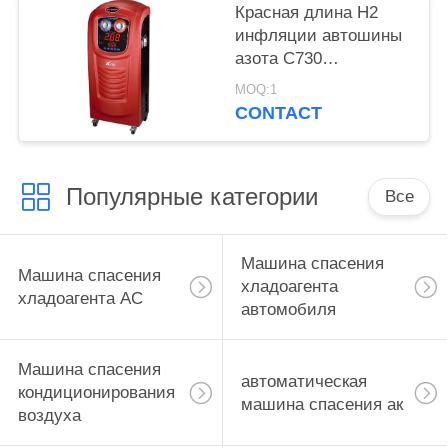
Красная длина Н2
инфляции автошины
азота С730
воздушного фильтра
MOQ:1
качества 10М 65КГС
CONTACT
шланга инфляции
Популярные категории
Все
Машина спасения
Машина спасения
хладоагента
хладоагента AC
автомобиля
Машина спасения
автоматическая
кондиционирования
машина спасения ак
воздуха