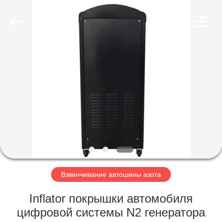
Guangzhou
Wonderfu
Automotive
Equipment
Co.,
Ltd.
All
Rights
ДОМ
Reserved.
ПРОДУКТЫ
О
НАС
ПУТЕШЕСТВИЕ
ФАБРИКИ
Взвинчивание автошины азота
Inflator покрышки автомобиля
ПРОВЕРКА
цифровой системы N2 генератора