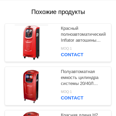
Похожие продукты
Красный
полноавтоматический
Inflator автошины
азота для
MOQ:1
автомобилей и мини
CONTACT
автобуса X730
Полуавтоматная
емкость цилиндра
системы 20/40Л
вакуума оружия
MOQ:1
инфляции Инфлатор
CONTACT
автошины азота
Красная длина Н2