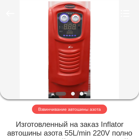
Guangzhou
Wonderfu
Automotive
Equipment
Co.,
Ltd.
All
Rights
ДОМ
Reserved.
ПРОДУКТЫ
О
НАС
ПУТЕШЕСТВИЕ
ФАБРИКИ
Взвинчивание автошины азота
Изготовленный на заказ Inflator
ПРОВЕРКА
автошины азота 55L/min 220V полно