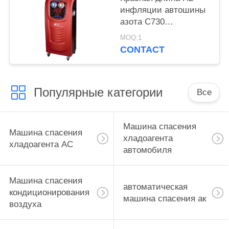
инфляции автошины
азота С730
воздушного фильтра
MOQ:1
качества 10М 65КГС
CONTACT
шланга инфляции
Популярные категории
Все
Машина спасения
Машина спасения
хладоагента
хладоагента AC
автомобиля
Машина спасения
автоматическая
кондиционирования
машина спасения ак
воздуха