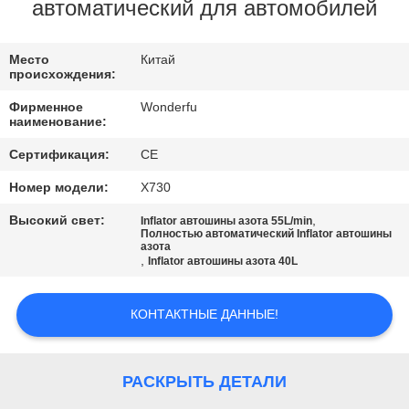
КАЧЕСТВА
автоматический для автомобилей
СВЯЖИТЕСЬ
Место
Китай
происхождения:
МЫ
Фирменное
Wonderfu
наименование:
СПРОСИТЕ
Сертификация:
CE
ЦИТАТУ
Номер модели:
X730
Высокий свет:
,
Inflator автошины азота 55L/min
КАРТА
Полностью автоматический Inflator автошины
азота
,
Inflator автошины азота 40L
САЙТА
КОНТАКТНЫЕ ДАННЫЕ!
PRIVACY
POLICY
РАСКРЫТЬ ДЕТАЛИ