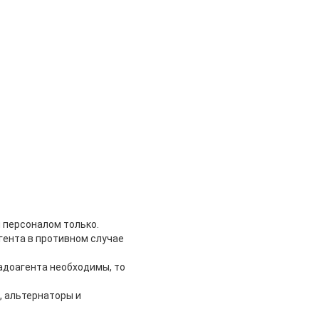
персоналом только.
гента в противном случае
адоагента необходимы, то
 альтернаторы и