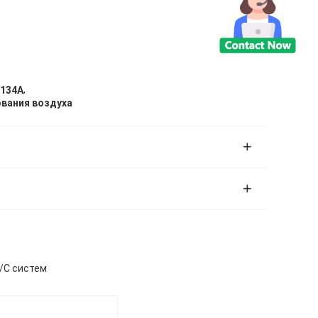
,
R134A
вания воздуха
/C систем