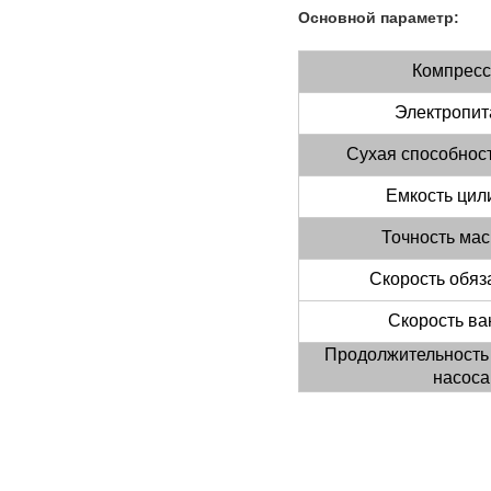
Основной параметр:
Компресс
Электропит
Сухая способнос
Емкость цил
Точность ма
Скорость обяз
Скорость ва
Продолжительность
насоса