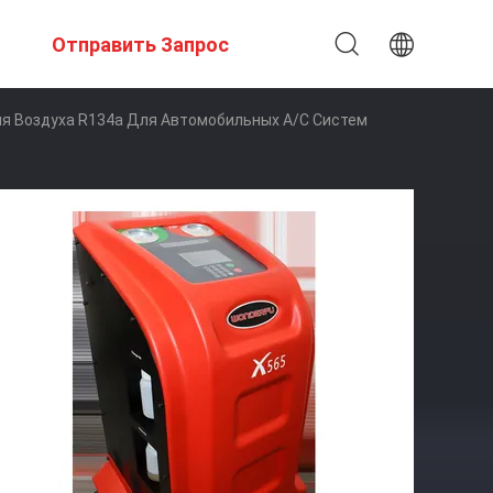
Отправить Запрос
я Воздуха R134a Для Автомобильных A/C Систем