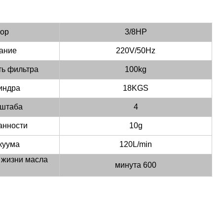
ор
3/8HP
ание
220V/50Hz
ть фильтра
100kg
индра
18KGS
сштаба
4
анности
10g
куума
120L/min
 жизни масла
минута 600