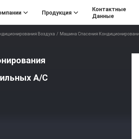
Контактные
омпании
Продукция
Данные
ндиционирования Воздуха
/
Машина Спасения Кондиционировани
онирования
бильных A/C