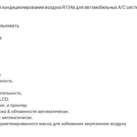
 кондиционирования воздуха R134a для автомобильных A/C сист
ользовать
е
в
нность
тельность;
LCD;
я, и принтер
ка & обязанности автоматически;
а автоматически.
ерметизированного масла для избежания загрязнения воздуха