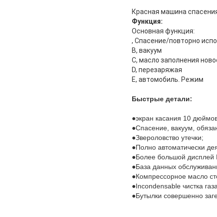
Красная машина спасения
Функция:
Основная функция:
, Спасение/повторно исп
B, вакуум
C, масло заполнения ново
D, перезаряжая
E, автомобиль. Режим
Быстрые детали:
●
экран касания 10 дюймо
●Спасение, вакуум, обяза
●Звероловство утечки;
●Полно автоматически дея
●Более большой дисплей 
●База данных обслуживани
●Компрессорное масло сто
●Incondensable чистка газ
●Бутылки совершенно заг