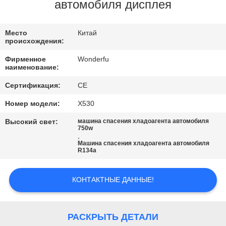
КАЧЕСТВА
автомобиля дисплея
СВЯЖИТЕСЬ
Место
Китай
происхождения:
МЫ
Фирменное
Wonderfu
наименование:
СПРОСИТЕ
Сертификация:
CE
ЦИТАТУ
Номер модели:
X530
Высокий свет:
машина спасения хладоагента автомобиля
КАРТА
750w
,
Машина спасения хладоагента автомобиля
САЙТА
R134a
PRIVACY
КОНТАКТНЫЕ ДАННЫЕ!
POLICY
РАСКРЫТЬ ДЕТАЛИ