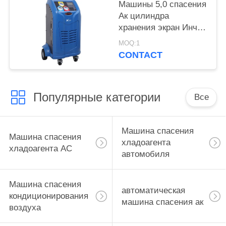
Машины 5,0 спасения
Ак цилиндра
хранения экран Инче
красочный ЛКД
MOQ:1
автомобильной
CONTACT
Популярные категории
Все
Машина спасения
Машина спасения
хладоагента
хладоагента AC
автомобиля
Машина спасения
автоматическая
кондиционирования
машина спасения ак
воздуха