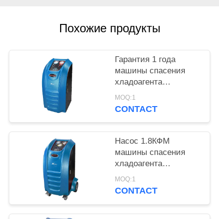
Похожие продукты
Гарантия 1 года
машины спасения
хладоагента
автомобиля входа
MOQ:1
ровная Семи
CONTACT
автоматическая
Насос 1.8КФМ
машины спасения
хладоагента
автомобиля
MOQ:1
масштаба цифров
CONTACT
полностью
автоматический