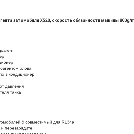
гента автомобиля X520, скорость обязанности машины 800g/m
доагент
ер
иционер
доагентом олова
сло в кондиционер
от давления
теля танка
томобилей & совместимый для R134a
 и перезарядите.