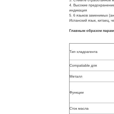
3. Стеките отработанное
4. Высокие предохранени
индикация
5. 6 языков заменимых (ан
Испанский язык, китаец, ч
Главным образом парам
Тип хладоагента
Compatiable для
Металл
Функции
Сток масла