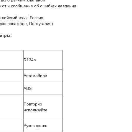
 масло ручным клапаном
е от и сообщение об ошибках давления
глийский язык, Россия,
ехословакское, Португалия)
етры:
R134a
Автомобили
ABS
Повторно
используйте
Руководство