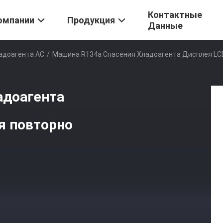
Контактные
омпании
Продукция
Данные
адоагента AC
/
Машина R134a Спасения Хладоагента Дисплея LC
адоагента
я повторно