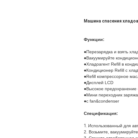
Машина спасения хладоа
Функции:
●
Перезарядка и взять хла
●Вакуумируйте кондицион
●Хладоагент Refill в конд
●Кондиционер Refill с хла
●Refill компрессорное ма
●Дисплей LCD
●Высокое предохранение 
●Мини переходник заряжа
●с fan&condenser
Спецификация:
1.
Использованный для ав
2. Возьмите, вакуумируйте