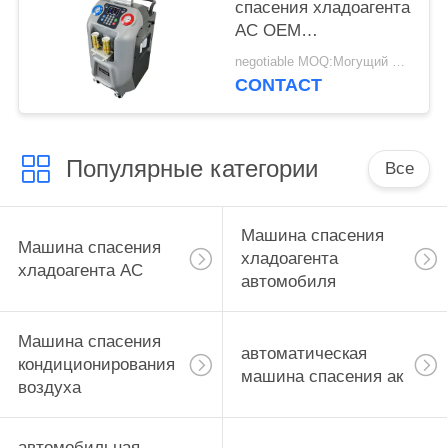
спасения хладоагента
AC OEM
автоматический
negotiable MOQ:Могущий быть предметом переговоров
повторно используя
CONTACT
машину
Популярные категории
Все
Машина спасения
Машина спасения
хладоагента
хладоагента AC
автомобиля
Машина спасения
автоматическая
кондиционирования
машина спасения ак
воздуха
автомобильная