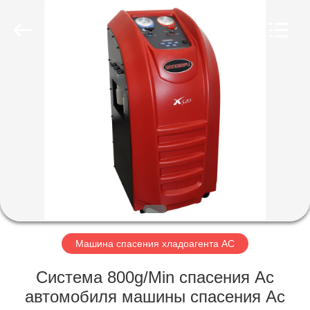
Guangzhou
Wonderfu
Automotive
Equipment
Co.,
Ltd.
All
Rights
ДОМ
Reserved.
ПРОДУКТЫ
О
НАС
ПУТЕШЕСТВИЕ
ФАБРИКИ
Машина спасения хладоагента AC
Система 800g/Min спасения Ac
ПРОВЕРКА
автомобиля машины спасения Ac