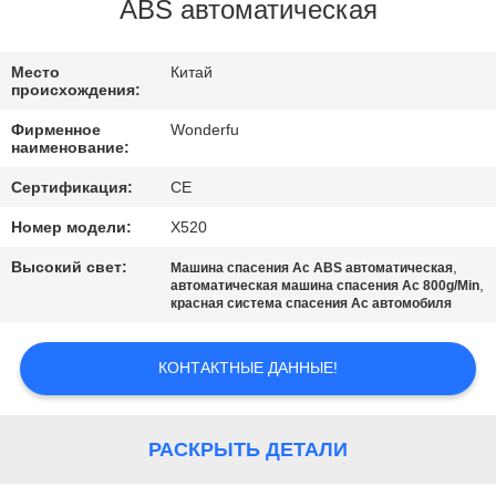
КАЧЕСТВА
ABS автоматическая
СВЯЖИТЕСЬ
Место
Китай
происхождения:
МЫ
Фирменное
Wonderfu
наименование:
СПРОСИТЕ
Сертификация:
CE
ЦИТАТУ
Номер модели:
X520
Высокий свет:
,
Машина спасения Ac ABS автоматическая
КАРТА
,
автоматическая машина спасения Ac 800g/Min
красная система спасения Ac автомобиля
САЙТА
КОНТАКТНЫЕ ДАННЫЕ!
PRIVACY
POLICY
РАСКРЫТЬ ДЕТАЛИ