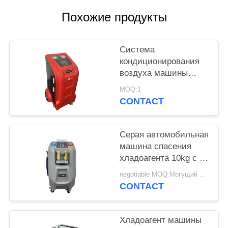
Похожие продукты
Система
кондиционирования
воздуха машины
спасения хладоагента
MOQ:1
AC автомобиля топя
CONTACT
Серая автомобильная
машина спасения
хладоагента 10kg с 5"
дисплей цвета LCD
negotiable MOQ:Могущий быть предметом переговоров
CONTACT
Хладоагент машины