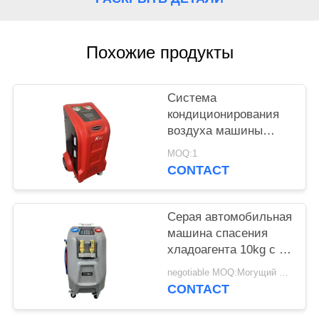
Похожие продукты
Система
кондиционирования
воздуха машины
спасения хладоагента
MOQ:1
AC автомобиля топя
CONTACT
Серая автомобильная
машина спасения
хладоагента 10kg с 5"
дисплей цвета LCD
negotiable MOQ:Могущий быть предметом переговоров
CONTACT