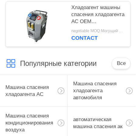
Хладоагент машины
спасения хладоагента
AC OEM
автоматический
negotiable MOQ:Могущий быть предметом переговоров
повторно используя
CONTACT
машину
Популярные категории
Все
Машина спасения
Машина спасения
хладоагента
хладоагента AC
автомобиля
Машина спасения
автоматическая
кондиционирования
машина спасения ак
воздуха