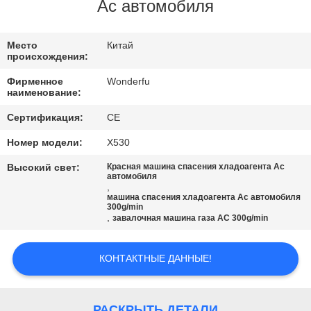
КАЧЕСТВА
Ac автомобиля
СВЯЖИТЕСЬ
Место
Китай
происхождения:
МЫ
Фирменное
Wonderfu
наименование:
СПРОСИТЕ
Сертификация:
CE
ЦИТАТУ
Номер модели:
X530
Высокий свет:
Красная машина спасения хладоагента Ac
КАРТА
автомобиля
,
машина спасения хладоагента Ac автомобиля
САЙТА
300g/min
,
завалочная машина газа AC 300g/min
PRIVACY
КОНТАКТНЫЕ ДАННЫЕ!
POLICY
РАСКРЫТЬ ДЕТАЛИ