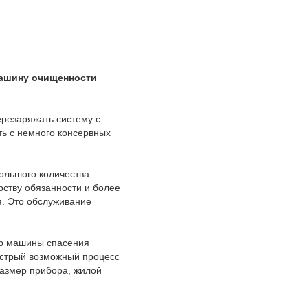
машину очищенности
ерезаряжать систему с
ь с немного консервных
ольшого количества
рству обязанности и более
я. Это обслуживание
ер машины спасения
ыстрый возможный процесс
размер прибора, жилой