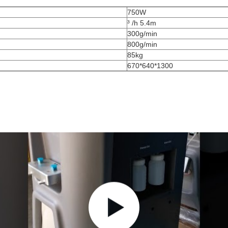
750W
³ /h 5.4m
300g/min
800g/min
85kg
670*640*1300