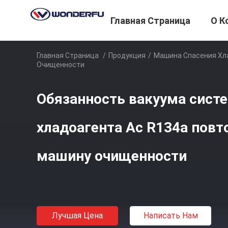
Главная Страница
О К
Главная Страница
/
Продукция
/
Машина Спасения Хл
Очищенности
Обязанность вакуума сист
хладоагента Ac R134a повт
машину очищенности
Лучшая Цена
Написать Нам