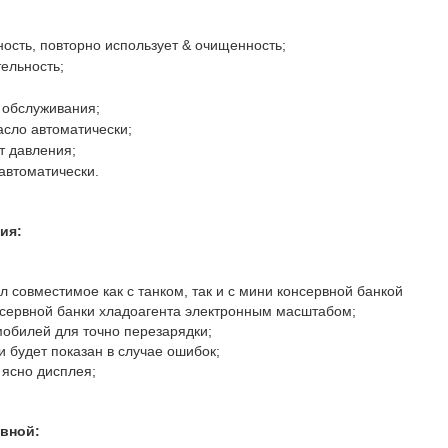
ность, повторно использует & очищенность;
ельность;
 обслуживания;
сло автоматически;
т давления;
 автоматически.
ия:
л совместимое как с танком, так и с мини консервной банкой
нсервной банки хладоагента электронным масштабом;
мобилей для точно перезарядки;
и будет показан в случае ошибок;
 ясно дисплея;
вной: