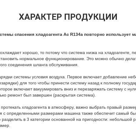
ХАРАКТЕР ПРОДУКЦИИ
стемы спасения хладоагента Ac R134a повторно использует 
охлаждает хорошо, то потому что система низка на хладоагенте, п
становить нормальное функционирование. Это можно обычно делат
того соединения шланга обслуживания.
арядки системы условия воздуха. Первое включает добавление неб
езарядки) для того чтобы принести систему назад к полному госуда
оторое включает вакуумировать вниз и перезаряжать систему с нул
ько ремонт был завершен (раскрытая система).
 протекать хладоагента в атмосферу, важно выбрать правый разм
ая с определенными размерами машина также обеспечит самый б
 разделить в 3 категории основанной на пригодности: небольшой 
змер.