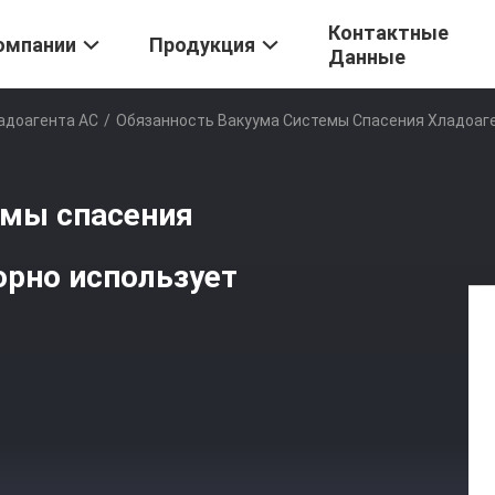
Контактные
омпании
Продукция
Данные
адоагента AC
/
Обязанность Вакуума Системы Спасения Хладоаг
емы спасения
орно использует