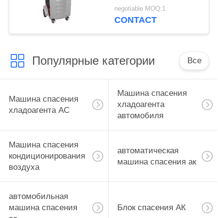
стока большой
negotiable MOQ:1
красочный
CONTACT
Популярные категории
Все
Машина спасения
Машина спасения
хладоагента
хладоагента AC
автомобиля
Машина спасения
автоматическая
кондиционирования
машина спасения ак
воздуха
автомобильная
машина спасения
Блок спасения АК