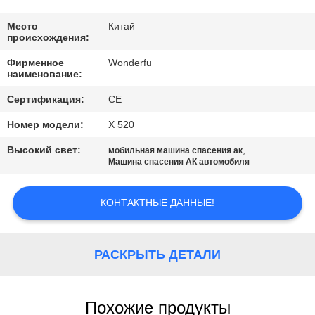
КАЧЕСТВА
Место
Китай
происхождения:
СВЯЖИТЕСЬ
Фирменное
Wonderfu
МЫ
наименование:
Сертификация:
CE
СПРОСИТЕ
Номер модели:
X 520
ЦИТАТУ
Высокий свет:
,
мобильная машина спасения ак
Машина спасения АК автомобиля
КАРТА
САЙТА
КОНТАКТНЫЕ ДАННЫЕ!
PRIVACY
РАСКРЫТЬ ДЕТАЛИ
POLICY
Похожие продукты