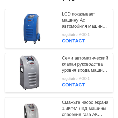
LCD показывает
машину Ac
автомобиля машины
спасения хладоагента
negotiable MOQ:1
R134a топя
CONTACT
Семи автоматический
клапан руководства
уровня входа машины
спасения газа АК
negotiable MOQ:1
CONTACT
Смажьте насос экрана
1.8КФМ ЛКД машины
спасения газа АК